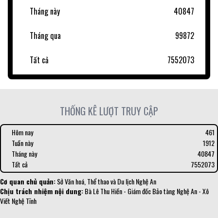
Tháng này
40847
Tháng qua
99872
Tất cả
7552073
THỐNG KÊ LƯỢT TRUY CẬP
Hôm nay
461
Tuần này
1912
Tháng này
40847
Tất cả
7552073
Cơ quan chủ quản:
Sở Văn hoá, Thể thao và Du lịch Nghệ An
Chịu trách nhiệm nội dung:
Bà Lê Thu Hiền - Giám đốc Bảo tàng Nghệ An - Xô
Viết Nghệ Tĩnh