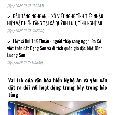
(Ngày 2026-07-28 11:07:54)
BẢO TÀNG NGHỆ AN – XÔ VIẾT NGHỆ TĨNH TIẾP NHẬN
HIỆN VẬT HIẾN TẶNG TẠI XÃ QUỲNH LƯU, TỈNH NGHỆ AN
(Ngày 2026-07-28 10:22:07)
Liệt sĩ Bùi Thế Thuận - người thắp sáng ngọn lửa Xô
viết trên đất Đặng Sơn và di tích quốc gia đặc biệt Đình
Lương Sơn
(Ngày 2026-07-27 17:18:19)
Vai trò của văn hóa biển Nghệ An và yêu cầu
đặt ra đối với hoạt động trưng bày trong bảo
tàng