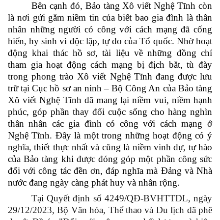
Bên cạnh đó, Bảo tàng Xô viết Nghệ Tĩnh còn
là nơi gửi gắm niềm tin của biết bao gia đình là thân
nhân những người có công với cách mạng đã cống
hiến, hy sinh vì độc lập, tự do của Tổ quốc. Nhờ hoạt
động khai thác hồ sơ, tài liệu về những đồng chí
tham gia hoạt động cách mạng bị địch bắt, tù đày
trong phong trào Xô viết Nghệ Tĩnh đang được lưu
trữ tại Cục hồ sơ an ninh – Bộ Công An của Bảo tàng
Xô viết Nghệ Tĩnh đã mang lại niềm vui, niềm hạnh
phúc, góp phần thay đổi cuộc sống cho hàng nghìn
thân nhân các gia đình có công với cách mạng ở
Nghệ Tĩnh. Đây là một trong những hoạt động có ý
nghĩa, thiết thực nhất và cũng là niềm vinh dự, tự hào
của Bảo tàng khi được đóng góp một phần công sức
đối với công tác đền ơn, đáp nghĩa mà Đảng và Nhà
nước đang ngày càng phát huy và nhân rộng.
Tại Quyết định số 4249/QĐ-BVHTTDL, ngày
29/12/2023, Bộ Văn hóa, Thể thao và Du lịch đã phê