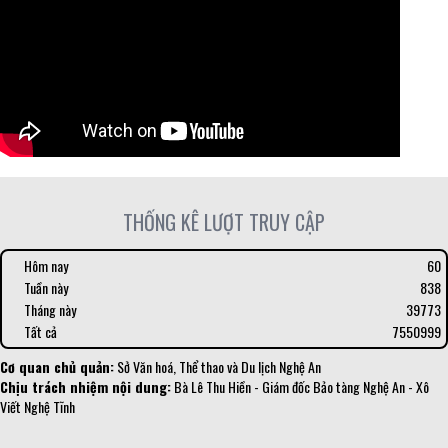
THỐNG KÊ LƯỢT TRUY CẬP
Hôm nay
60
Tuần này
838
Tháng này
39773
Tất cả
7550999
Cơ quan chủ quản:
Sở Văn hoá, Thể thao và Du lịch Nghệ An
Chịu trách nhiệm nội dung:
Bà Lê Thu Hiền - Giám đốc Bảo tàng Nghệ An - Xô
Viết Nghệ Tĩnh