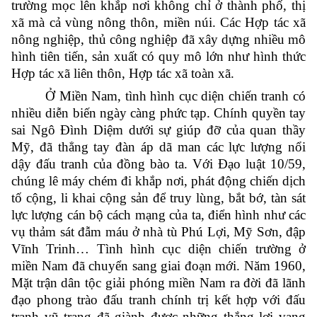
trường mọc lên khắp nơi không chỉ ở thành phố, thị
xã mà cả vùng nông thôn, miền núi. Các Hợp tác xã
nông nghiệp, thủ công nghiệp đã xây dựng nhiều mô
hình tiên tiến, sản xuất có quy mô lớn như hình thức
Hợp tác xã liên thôn, Hợp tác xã toàn xã.
Ở Miền Nam, tình hình cục diện chiến tranh có
nhiều diễn biến ngày càng phức tạp. Chính quyền tay
sai Ngô Đình Diệm dưới sự giúp đỡ của quan thầy
Mỹ, đã thẳng tay đàn áp dã man các lực lượng nổi
dậy đấu tranh của đồng bào ta. Với Đạo luật 10/59,
chúng lê máy chém đi khắp nơi, phát động chiến dịch
tố cộng, li khai cộng sản để truy lùng, bắt bớ, tàn sát
lực lượng cán bộ cách mạng của ta, điển hình như các
vụ thảm sát đẫm máu ở nhà tù Phú Lợi, Mỹ Sơn, đập
Vĩnh Trinh… Tình hình cục diện chiến trường ở
miền Nam đã chuyển sang giai đoạn mới. Năm 1960,
Mặt trận dân tộc giải phóng miền Nam ra đời đã lãnh
đạo phong trào đấu tranh chính trị kết hợp với đấu
tranh vũ trang đã giành được những thắng lợi vang