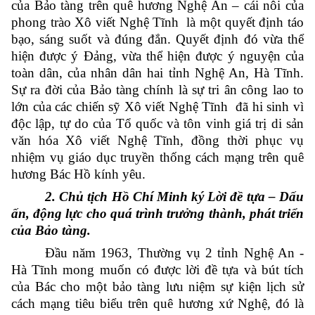
của Bảo tàng trên quê hương Nghệ An – cái nôi của
phong trào Xô viết Nghệ Tĩnh là một quyết định táo
bạo, sáng suốt và đúng đắn. Quyết định đó vừa thể
hiện được ý Đảng, vừa thể hiện được ý nguyện của
toàn dân, của nhân dân hai tỉnh Nghệ An, Hà Tĩnh.
Sự ra đời của Bảo tàng chính là sự tri ân công lao to
lớn của các chiến sỹ Xô viết Nghệ Tĩnh đã hi sinh vì
độc lập, tự do của Tổ quốc và tôn vinh giá trị di sản
văn hóa Xô viết Nghệ Tĩnh, đồng thời phục vụ
nhiệm vụ giáo dục truyền thống cách mạng trên quê
hương Bác Hồ kính yêu.
2. Chủ tịch Hồ Chí Minh ký Lời đề tựa – Dấu
ấn, động lực cho qu
á trình trưởng thành, phát triển
của Bảo tàng.
Đầu năm 1963, Thường vụ 2 tỉnh Nghệ An -
Hà Tĩnh mong muốn có được lời đề tựa và bút tích
của Bác cho một bảo tàng lưu niệm sự kiện lịch sử
cách mạng tiêu biểu trên quê hương xứ Nghệ, đó là