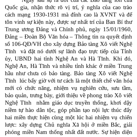
Quốc gia, nhận thức rõ vị trí, ý nghĩa của cao trào
cách mạng 1930-1931 mà đỉnh cao là XVNT và để
tôn vinh sự kiện này, được sự nhất trí của Ban Bí thư
Trung ương Đảng và Chính phủ, ngày 15/01/1960,
Đảng – Đoàn Bộ Văn hóa – Thông tin ra quyết định
số 106-QĐ/VH cho xây dựng Bảo tàng Xô viết Nghệ
Tĩnh và đặt nó dưới sự lãnh đạo trực tiếp của Tỉnh
ủy, UBND hai tỉnh Nghệ An và Hà Tĩnh. Khi đó,
Nghệ An, Hà Tĩnh và nhiều tỉnh khác ở miền Trung
hầu như chưa có bảo tàng. Bảo tàng Xô viết Nghệ
Tĩnh lúc bấy giờ với tư cách là một thiết chế văn hóa
mới có chức năng, nhiệm vụ nghiên cứu, sưu tầm,
bảo quản, trưng bày, giới thiệu về phong trào Xô viết
Nghệ Tĩnh nhằm giáo dục truyền thống, khơi dậy
niềm tự hào dân tộc, góp phần tạo nội lực thúc đẩy
hai miền thực hiện cùng một lúc hai nhiệm vụ chiến
lược: xây dựng Chủ nghĩa Xã hội ở miền Bắc, giải
phóng miền Nam thống nhất đất nước. Sự hiện diện