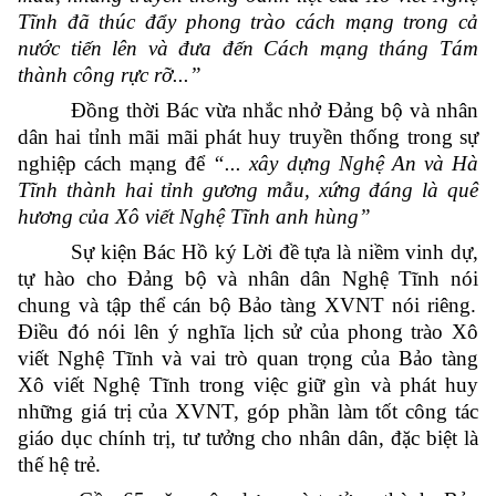
Tĩnh đã thúc đẩy phong trào cách mạng trong cả
nước tiến lên và đưa đến Cách mạng tháng Tám
thành công rực rỡ...”
Đồng thời Bác vừa nhắc nhở Đảng bộ và nhân
dân hai tỉnh mãi mãi phát huy truyền thống trong sự
nghiệp cách mạng để
“
... x
ây dựng Nghệ An và Hà
Tĩnh thành hai tỉnh gương mẫu, xứng đáng là quê
hương của Xô viết Nghệ Tĩnh anh hùng”
Sự kiện Bác Hồ ký Lời đề tựa là niềm vinh dự,
tự hào cho Đảng bộ và nhân dân Nghệ Tĩnh n
ói
chung và tập thể cán bộ Bảo tàng XVNT nói riêng.
Điều đó nói lên
ý nghĩa
lịch sử của
phong trào Xô
viết Nghệ Tĩnh
và vai trò quan trọng của Bảo tàng
Xô viết Nghệ Tĩnh
trong việc giữ gìn và phát huy
những giá trị của XVNT, góp phần làm tốt công tác
giáo dục chính trị, tư tưởng cho nhân dân, đặc biệt là
thế hệ trẻ.