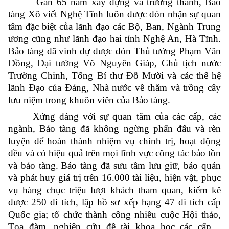
Gần 65 năm xây dựng và trưởng thành, Bảo
tàng Xô viết Nghệ Tĩnh luôn được đón nhận sự quan
tâm đặc biệt của lãnh đạo các Bộ, Ban, Ngành Trung
ương cũng như lãnh đạo hai tỉnh Nghệ An, Hà Tĩnh.
Bảo tàng đã vinh dự được đón Thủ tướng Phạm Văn
Đồng, Đại tướng Võ Nguyên Giáp, Chủ tịch nước
Trường Chinh, Tổng Bí thư Đỗ Mười và các thế hệ
lãnh Đạo của Đảng, Nhà nước về thăm và trồng cây
lưu niệm trong khuôn viên của Bảo tàng.
Xứng đáng với sự quan tâm của các cấp, các
ngành, Bảo tàng đã không ngừng phấn đấu và rèn
luyện để hoàn thành nhiệm vụ chính trị, hoạt động
đều và có hiệu quả trên mọi lĩnh vực công tác bảo tồn
và bảo tàng.
Bảo tàng đã sưu tầm lưu giữ, bảo quản
và phát huy giá trị trên
16.000 tài liệu, hiện vật,
phục
vụ hàng chục triệu lượt khách tham quan, kiểm kê
được 250 di tích, lập hồ sơ xếp hạng 47 di tích cấp
Quốc gia; tổ chức thành công nhiều cuộc Hội thảo,
Tọa đàm, nghiên cứu đề tài khoa học các cấp…