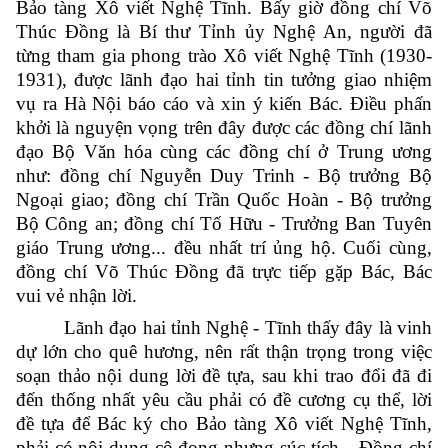
Bảo tàng Xô viết Nghệ Tĩnh. Bấy giờ đồng chí Võ
Thúc Đồng là Bí thư Tỉnh ủy Nghệ An, người đã
từng tham gia phong trào Xô viết Nghệ Tĩnh (1930-
1931), được lãnh đạo hai tỉnh tin tưởng giao nhiệm
vụ ra Hà Nội báo cáo và xin ý kiến Bác. Điều phấn
khởi là nguyện vọng trên đây được các đồng chí lãnh
đạo Bộ Văn hóa cùng các đồng chí ở Trung ương
như: đồng chí Nguyễn Duy Trinh - Bộ trưởng Bộ
Ngoại giao; đồng chí Trần Quốc Hoàn - Bộ trưởng
Bộ Công an; đồng chí Tố Hữu - Trưởng Ban Tuyên
giáo Trung ương... đều nhất trí ủng hộ. Cuối cùng,
đồng chí Võ Thúc Đồng đã trực tiếp gặp Bác, Bác
vui vẻ nhận lời.
Lãnh đạo hai tỉnh Nghệ - Tĩnh thấy đây là vinh
dự lớn cho quê hương, nên rất thận trọng trong việc
soạn thảo nội dung lời đề tựa, sau khi trao đổi đã đi
đến thống nhất yêu cầu phải có đề cương cụ thể, lời
đề tựa để Bác ký cho Bảo tàng Xô viết Nghệ Tĩnh,
phải có nội dung cô đọng nhưng súc tích... Đồng chí