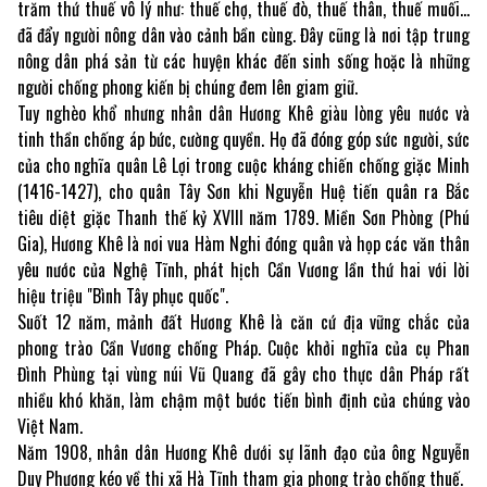
trăm thứ thuế vô lý như: thuế chợ, thuế đò, thuế thân, thuế muối…
đã đẩy người nông dân vào cảnh bần cùng. Đây cũng là nơi tập trung
nông dân phá sản từ các huyện khác đến sinh sống hoặc là những
người chống phong kiến bị chúng đem lên giam giữ.
Tuy nghèo khổ nhưng nhân dân Hương Khê giàu lòng yêu nước và
tinh thần chống áp bức, cường quyền. Họ đã đóng góp sức người, sức
của cho nghĩa quân Lê Lợi trong cuộc kháng chiến chống giặc Minh
(1416-1427), cho quân Tây Sơn khi Nguyễn Huệ tiến quân ra Bắc
tiêu diệt giặc Thanh thế kỷ XVIII năm 1789. Miền Sơn Phòng (Phú
Gia), Hương Khê là nơi vua Hàm Nghi đóng quân và họp các văn thân
yêu nước của Nghệ Tĩnh, phát hịch Cần Vương lần thứ hai với lời
hiệu triệu "Bình Tây phục quốc".
Suốt 12 năm, mảnh đất Hương Khê là căn cứ địa vững chắc của
phong trào Cần Vương chống Pháp. Cuộc khởi nghĩa của cụ Phan
Đình Phùng tại vùng núi Vũ Quang đã gây cho thực dân Pháp rất
nhiều khó khăn, làm chậm một bước tiến bình định của chúng vào
Việt Nam.
Năm 1908, nhân dân Hương Khê dưới sự lãnh đạo của ông Nguyễn
Duy Phương kéo về thị xã Hà Tĩnh tham gia phong trào chống thuế.