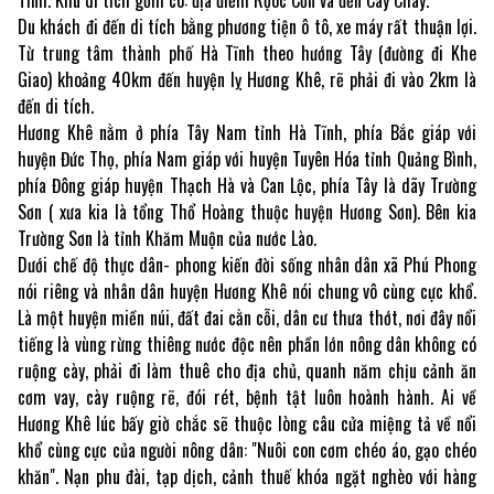
Du khách đi đến di tích bằng phương tiện ô tô, xe máy rất thuận lợi.
Từ trung tâm thành phố Hà Tĩnh theo hướng Tây (đường đi Khe
Giao) khoảng 40km đến huyện lỵ Hương Khê, rẽ phải đi vào 2km là
đến di tích.
Hương Khê nằm ở phía Tây Nam tỉnh Hà Tĩnh, phía Bắc giáp với
huyện Đức Thọ, phía Nam giáp với huyện Tuyên Hóa tỉnh Quảng Bình,
phía Đông giáp huyện Thạch Hà và Can Lộc, phía Tây là dãy Trường
Sơn ( xưa kia là tổng Thổ Hoàng thuộc huyện Hương Sơn). Bên kia
Trường Sơn là tỉnh Khăm Muộn của nước Lào.
Dưới chế độ thực dân- phong kiến đời sống nhân dân xã Phú Phong
nói riêng và nhân dân huyện Hương Khê nói chung vô cùng cực khổ.
Là một huyện miền núi, đất đai cằn cỗi, dân cư thưa thớt, nơi đây nổi
tiếng là vùng rừng thiêng nước độc nên phần lớn nông dân không có
ruộng cày, phải đi làm thuê cho địa chủ, quanh năm chịu cảnh ăn
cơm vay, cày ruộng rẽ, đói rét, bệnh tật luôn hoành hành. Ai về
Hương Khê lúc bấy giờ chắc sẽ thuộc lòng câu cửa miệng tả về nổi
khổ cùng cực của người nông dân: "Nuôi con cơm chéo áo, gạo chéo
khăn". Nạn phu đài, tạp dịch, cảnh thuế khóa ngặt nghèo với hàng