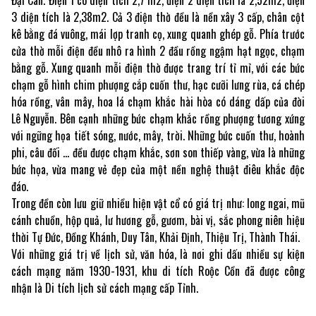
3 diện tích là 2,38m2. Cả 3 điện thờ đều là nền xây 3 cấp, chân cột
kê bằng đá vuông, mái lợp tranh cọ, xung quanh ghép gỗ. Phía trước
cửa thờ mỗi điện đều nhô ra hình 2 đầu rồng ngậm hạt ngọc, chạm
bằng gỗ. Xung quanh mỗi điện thờ được trang trí tỉ mỉ, với các bức
chạm gỗ hình chim phượng cắp cuốn thư, hạc cưỡi lưng rùa, cá chép
hóa rồng, vân mây, hoa lá chạm khắc hài hòa có dáng dấp của đời
Lê Nguyễn. Bên cạnh những bức chạm khắc rồng phượng tương xứng
với ngững họa tiết sóng, nước, mây, trời. Những bức cuốn thư, hoành
phi, câu đối … đều được chạm khắc, sơn son thiếp vàng, vừa là những
bức họa, vừa mang vẻ đẹp của một nền nghệ thuật điêu khắc độc
đáo.
Trong đền còn lưu giữ nhiều hiện vật cổ có giá trị như: long ngai, mũ
cánh chuồn, hộp quả, lư hương gỗ, gươm, bài vị, sắc phong niên hiệu
thời Tự Đức, Đồng Khánh, Duy Tân, Khải Định, Thiệu Trị, Thành Thái.
Với những giá trị về lịch sử, văn hóa, là nơi ghi dấu nhiều sự kiện
cách mạng năm 1930-1931, khu di tích Roộc Cồn đã được công
nhận là Di tích lịch sử cách mạng cấp Tỉnh.