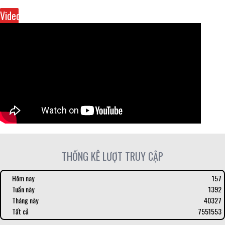
Video
THỐNG KÊ LƯỢT TRUY CẬP
Hôm nay
157
Tuần này
1392
Tháng này
40327
Tất cả
7551553