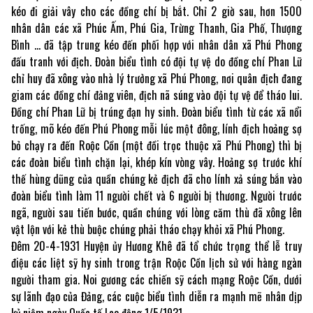
kéo đi giải vây cho các đồng chí bị bắt. Chỉ 2 giờ sau, hơn 1500
nhân dân các xã Phúc Ấm, Phú Gia, Trừng Thanh, Gia Phố, Thượng
Bình … đã tập trung kéo đến phối hợp với nhân dân xã Phú Phong
đấu tranh với địch. Đoàn biểu tình có đội tự vệ do đồng chí Phan Lữ
chỉ huy đã xông vào nhà lý trưởng xã Phú Phong, nơi quân địch đang
giam các đồng chí đảng viên, địch nã súng vào đội tự vệ để tháo lui.
Đồng chí Phan Lữ bị trúng đạn hy sinh. Đoàn biểu tình từ các xã nổi
trống, mõ kéo đến Phú Phong mỗi lúc một đông, lính địch hoảng sợ
bỏ chạy ra đến Roộc Cồn (một đồi trọc thuộc xã Phú Phong) thì bị
các đoàn biểu tình chặn lại, khép kín vòng vây. Hoảng sợ trước khí
thế hùng dũng của quần chúng kẻ địch đã cho lính xả súng bắn vào
đoàn biểu tình làm 11 người chết và 6 người bị thương. Người trước
ngã, người sau tiến bước, quần chúng với lòng căm thù đã xông lên
vật lộn với kẻ thù buộc chúng phải tháo chạy khỏi xã Phú Phong.
Đêm 20-4-1931 Huyện ủy Hương Khê đã tổ chức trọng thể lễ truy
điệu các liệt sỹ hy sinh trong trận Roộc Cồn lịch sử với hàng ngàn
người tham gia. Noi gương các chiến sỹ cách mạng Roộc Cồn, dưới
sự lãnh đạo của Đảng, các cuộc biểu tình diễn ra mạnh mẽ nhân dịp
kỷ niệm ngày Quốc tế Lao động 1/5/1931.