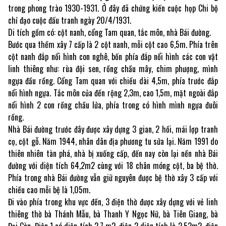
trong phong trào 1930-1931. Ở đây đã chứng kiến cuộc họp Chi bộ
chỉ đạo cuộc đấu tranh ngày 20/4/1931.
Di tích gồm có: cột nanh, cổng Tam quan, tắc môn, nhà Bái đường.
Bước qua thềm xây 7 cấp là 2 cột nanh, mỗi cột cao 6,5m. Phía trên
cột nanh đắp nổi hình con nghê, bốn phía đắp nổi hình các con vật
linh thiêng như: rùa đội sen, rồng chầu mây, chim phượng, mình
ngựa đầu rồng. Cổng Tam quan với chiều dài 4,5m, phía trước đắp
nổi hình ngựa. Tắc môn của đền rộng 2,3m, cao 1,5m, mặt ngoài đắp
nổi hình 2 con rồng chầu lửa, phía trong có hình mình ngựa đuôi
rồng.
Nhà Bái đường trước đây được xây dựng 3 gian, 2 hồi, mái lợp tranh
cọ, cột gỗ. Năm 1944, nhân dân địa phương tu sửa lại. Năm 1991 do
thiên nhiên tàn phá, nhà bị xuống cấp, đến nay còn lại nền nhà Bái
đường với diện tích 64,2m2 cùng với 18 chân móng cột, ba bệ thờ.
Phía trong nhà Bái đường vẫn giữ nguyên được bệ thờ xây 3 cấp với
chiều cao mỗi bệ là 1,05m.
Đi vào phía trong khu vực đền, 3 điện thờ được xây dựng với vẻ linh
thiêng thờ bà Thánh Mẫu, bà Thanh Y Ngọc Nữ, bà Tiên Giang, bà
Đại Càn. Điện 1 có diện tích 2,7 m2, điện 2 diện tích là 2,52m2, điện