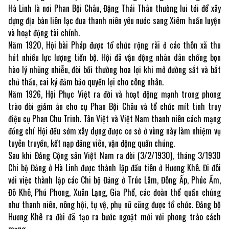
Hà Linh là nơi Phan Bội Châu, Đặng Thái Thân thường lui tới để xây
dựng địa bàn liên lạc đưa thanh niên yêu nước sang Xiêm huấn luyện
và hoạt động tài chính.
Năm 1920, Hội bài Pháp được tổ chức rộng rãi ở các thôn xã thu
hút nhiều lực lượng tiến bộ. Hội đã vận động nhân dân chống bọn
hào lý nhũng nhiễu, đòi bồi thường hoa lợi khi mở đường sắt và bắt
chủ thầu, cai ký đảm bảo quyền lợi cho công nhân.
Năm 1926, Hội Phục Việt ra đời và hoạt động mạnh trong phong
trào đòi giảm án cho cụ Phan Bội Châu và tổ chức mít tinh truy
điệu cụ Phan Chu Trinh. Tân Việt và Việt Nam thanh niên cách mạng
đồng chí Hội đều sớm xây dựng được cơ sở ở vùng này làm nhiệm vụ
tuyên truyền, kết nạp đảng viên, vận động quần chúng.
Sau khi Đảng Cộng sản Việt Nam ra đời (3/2/1930), tháng 3/1930
Chi bộ Đảng ở Hà Linh được thành lập đầu tiên ở Hương Khê. Đi đôi
với việc thành lập các Chi bộ Đảng ở Trúc Lâm, Đông Ấp, Phúc Ấm,
Đô Khê, Phú Phong, Xuân Lạng, Gia Phổ, các đoàn thể quần chúng
như thanh niên, nông hội, tự vệ, phụ nữ cũng được tổ chức. Đảng bộ
Hương Khê ra đời đã tạo ra bước ngoặt mới với phong trào cách
mạng.