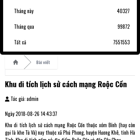
Tháng này
40327
Tháng qua
99872
Tất cả
7551553
Bài viết
Home
Khu di tích lịch sử cách mạng Roộc Cồn
Tác giả: admin
Ngày 2018-08-26 14:43:37
Khu di tích lịch sử cách mạng Roộc Cồn thuộc xóm Bính (hay còn
gọi là khe Tù Và) nay thuộc xã Phú Phong, huyện Hương Khê, tỉnh Hà
Tĩnh. Khu di tích gồm có: địa điểm Rọôc Cồn và đền Cây Chay.