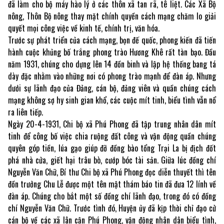
đã làm cho bộ máy hào lý ở các thôn xã tan rã, tê liệt. Các Xã Bộ
nông, Thôn Bộ nông thay mặt chính quyền cách mạng chăm lo giải
quyết mọi công việc về kinh tế, chính trị, văn hóa.
Trước sự phát triển của cách mạng, bọn đế quốc, phong kiến đã tiến
hành cuộc khủng bố trắng phong trào Hương Khê rất tàn bạo. Đầu
năm 1931, chúng cho dựng lên 14 đồn binh và lập hệ thống bang tá
dày đặc nhằm vào những nơi có phong trào mạnh để đàn áp. Nhưng
dưới sự lãnh đạo của Đảng, cán bộ, đảng viên và quần chúng cách
mạng không sợ hy sinh gian khổ, các cuộc mít tinh, biểu tình vẫn nổ
ra liên tiếp.
Ngày 20-4-1931, Chi bộ xã Phú Phong đã tập trung nhân dân mít
tinh để công bố việc chia ruộng đất công và vận động quần chúng
quyên góp tiền, lúa gạo giúp đỡ đồng bào tổng Trại La bị địch đốt
phá nhà cửa, giết hại trâu bò, cướp bóc tài sản. Giữa lúc đồng chí
Nguyễn Văn Chữ, Bí thư Chi bộ xã Phú Phong đọc diễn thuyết thì tên
đồn trưởng Chu Lễ được một tên mật thám báo tin đã đưa 12 lính về
đàn áp. Chúng cho bắt một số đồng chí lãnh đạo, trong đó có đồng
chí Nguyễn Văn Chữ. Trước tình đó, Huyện ủy đã kịp thời chỉ đạo cử
cán bộ về các xã lân cận Phú Phong, vận động nhân dân biểu tình,