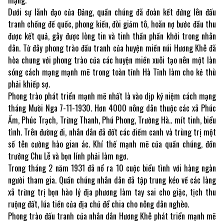
Dưới sự lãnh đạo của Đảng, quần chúng đã đoàn kết đứng lên đấu
tranh chống đế quốc, phong kiến, đòi giảm tô, hoãn nợ bước đầu thu
được kết quả, gây được lòng tin và tinh thần phấn khởi trong nhân
dân. Từ đây phong trào đấu tranh của huyện miền núi Hương Khê đã
hòa chung với phong trào của các huyện miền xuôi tạo nên một làn
sóng cách mạng mạnh mẽ trong toàn tỉnh Hà Tĩnh làm cho kẻ thù
phải khiếp sợ.
Phong trào phát triển mạnh mẽ nhất là vào dịp kỷ niệm cách mạng
tháng Mười Nga 7-11-1930. Hơn 4000 nông dân thuộc các xã Phúc
Ấm, Phúc Trạch, Trừng Thanh, Phú Phong, Trường Hà.. mít tinh, biểu
tình. Trên đường đi, nhân dân đã đốt các điếm canh và trùng trị một
số tên cường hào gian ác. Khí thế mạnh mẽ của quần chúng, đồn
trưởng Chu Lễ và bọn lính phải làm ngơ.
Trong tháng 2 năm 1931 đã nổ ra 10 cuộc biểu tình với hàng ngàn
người tham gia. Quần chúng nhân dân đã tập trung kéo về các làng
xã trừng trị bọn hào lý địa phương làm tay sai cho giặc, tịch thu
ruộng đất, lúa tiền của địa chủ để chia cho nông dân nghèo.
Phong trào đấu tranh của nhân dân Hương Khê phát triển mạnh mẽ