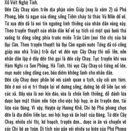
Xô Viết Nghệ Tĩnh.
Đền Cây Chay nằm trên địa phận xóm Giáp (nay là xóm 2) xã Phú
Phong, bên tả ngạn của dòng sông Tiêm chảy từ thác Vũ Môn đổ về.
Từ xưa đền đã là nơi tín ngưỡng linh thiêng của nhân dân vùng này.
Theo truyền thuyết của nhân dân kể về sự tích có một quả bưởi thả
xuống từ dòng sông phía trước miếu Trần Lâm (nơi thờ chị của bà
Đại Càn. Theo truyền thuyết bà Đại Càn người nước Tống đã có công
giúp vua nhà Trần.) trôi dạt về đến vực Cây Chay thì nổi lên, nên
nhân dân lập ở đây đền thờ gọi là đền cây Chay. Tục truyền khi vua
Hàm Nghi ra Sơn Phòng, Hà Tĩnh, thì vực Cây Chay có tiếng nổ lớn,
mực nước sông dâng cao, báo điềm không lành cho nhân dân.
Đền cây Chay được phân bố với cảnh quan u tịch, cây cối um tùm.
Đền ở nơi có vị trí thuận lợi về đường sông, đường bộ dễ liên lạc với
các xã. Đây vừa là nơi kín đáo, vừa là chốn linh thiêng, dễ đánh lừa
được bọn mật thám nên tiện cho việc hội họp, in ấn truyền đơn, tài
liệu của Đảng. Vì vậy, Huyện ủy Hương Khê, Chi bộ Phú phong chọn
đền là địa điểm liên lạc, nơi hội họp và ấn loát của Đảng. Từ đền Cây
Chay, nhiều chỉ thị, kế hoạch, truyền đơn… được in ấn và chuyển về
các Chi bộ an toàn. Di tích này gắn với nhiều sự kiện của Phú Phong