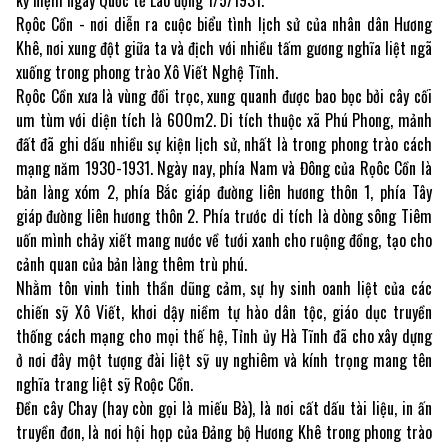
Rọôc Cồn - nơi diễn ra cuộc biểu tình lịch sử của nhân dân Hương
Khê, nơi xung đột giữa ta và địch với nhiều tấm gương nghĩa liệt ngã
xuống trong phong trào Xô Viết Nghệ Tĩnh.
Rọôc Cồn xưa là vùng đồi trọc, xung quanh được bao bọc bởi cây cối
um tùm với diện tích là 600m2. Di tích thuộc xã Phú Phong, mảnh
đất đã ghi dấu nhiều sự kiện lịch sử, nhất là trong phong trào cách
mạng năm 1930-1931. Ngày nay, phía Nam và Đông của Rọôc Cồn là
bản làng xóm 2, phía Bắc giáp đường liên hương thôn 1, phía Tây
giáp đường liên hương thôn 2. Phía trước di tích là dòng sông Tiêm
uốn mình chảy xiết mang nước về tưới xanh cho ruộng đồng, tạo cho
cảnh quan của bản làng thêm trù phú.
Nhằm tôn vinh tinh thần dũng cảm, sự hy sinh oanh liệt của các
chiến sỹ Xô Viết, khơi dậy niềm tự hào dân tộc, giáo dục truyền
thống cách mạng cho mọi thế hệ, Tỉnh ủy Hà Tĩnh đã cho xây dựng
ở nơi đây một tượng đài liệt sỹ uy nghiêm và kính trọng mang tên
nghĩa trang liệt sỹ Roộc Cồn.
Đền cây Chay (hay còn gọi là miếu Bà), là nơi cất dấu tài liệu, in ấn
truyền đơn, là nơi hội họp của Đảng bộ Hương Khê trong phong trào