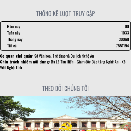
THỐNG KÊ LƯỢT TRUY CẬP
Hôm nay
99
Tuần này
1033
Tháng này
39968
Tất cả
7551194
Cơ quan chủ quản:
Sở Văn hoá, Thể thao và Du lịch Nghệ An
Chịu trách nhiệm nội dung:
Bà Lê Thu Hiền - Giám đốc Bảo tàng Nghệ An - Xô
Viết Nghệ Tĩnh
THEO DÕI CHÚNG TÔI