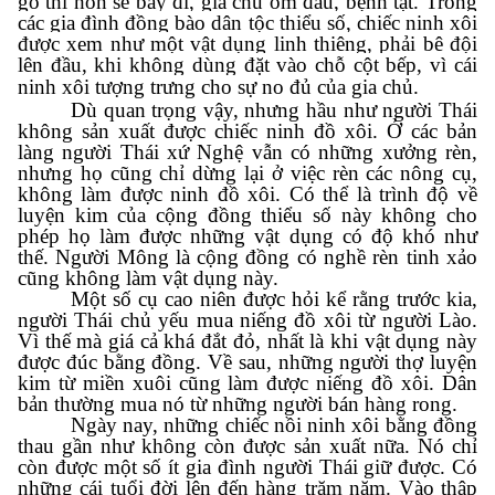
gõ thì hồn sẽ bay đi, gia chủ ốm đau, bệnh tật. Trong
các gia đình đồng bào dân tộc thiểu số, chiếc ninh xôi
được xem như một vật dụng linh thiêng, phải bê đội
lên đầu, khi không dùng đặt vào chỗ cột bếp, vì cái
ninh xôi tượng trưng cho sự no đủ của gia chủ.
Dù quan trọng vậy, nhưng hầu như người Thái
không sản xuất được chiếc ninh đồ xôi. Ở các bản
làng người Thái xứ Nghệ vẫn có những xưởng rèn,
nhưng họ cũng chỉ dừng lại ở việc rèn các nông cụ,
không làm được ninh đồ xôi. Có thể là trình độ về
luyện kim của cộng đồng thiểu số này không cho
phép họ làm được những vật dụng có độ khó như
thế. Người Mông là cộng đồng có nghề rèn tinh xảo
cũng không làm vật dụng này.
Một số cụ cao niên được hỏi kể rằng trước kia,
người Thái chủ yếu mua niếng đồ xôi từ người Lào.
Vì thế mà giá cả khá đắt đỏ, nhất là khi vật dụng này
được đúc bằng đồng. Về sau, những người thợ luyện
kim từ miền xuôi cũng làm được niếng đồ xôi. Dân
bản thường mua nó từ những người bán hàng rong.
Ngày nay, những chiếc nồi ninh xôi bằng đồng
thau gần như không còn được sản xuất nữa. Nó chỉ
còn được một số ít gia đình người Thái giữ được. Có
những cái tuổi đời lên đến hàng trăm năm. Vào thập