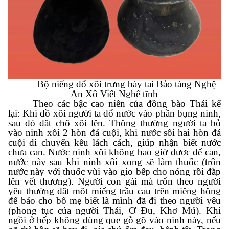
Bộ niếng đổ xôi trưng bày tại Bảo tàng Nghệ
An Xô Viết Nghệ tĩnh
Theo các bậc cao niên của đồng bào Thái kể
lại: Khi đồ xôi người ta đổ nước vào phần bụng ninh,
sau đó đặt chõ xôi lên. Thông thường người ta bỏ
vào ninh xôi 2 hòn đá cuội, khi nước sôi hai hòn đá
cuội di chuyển kêu lách cách, giúp nhận biết nước
chưa cạn. Nước ninh xôi không bao giờ được để cạn,
nước này sau khi ninh xôi xong sẽ làm thuốc (trộn
nước này với thuốc vùi vào gio bếp cho nóng rồi đắp
lên vết thương). Người con gái mà trốn theo người
yêu thường đặt một miếng trầu cau trên miệng hông
để báo cho bố mẹ biết là mình đã đi theo người yêu
(phong tục của người Thái, Ơ Đu, Khơ Mú). Khi
ngồi ở bếp không dùng que gỗ gõ vào ninh này, nếu