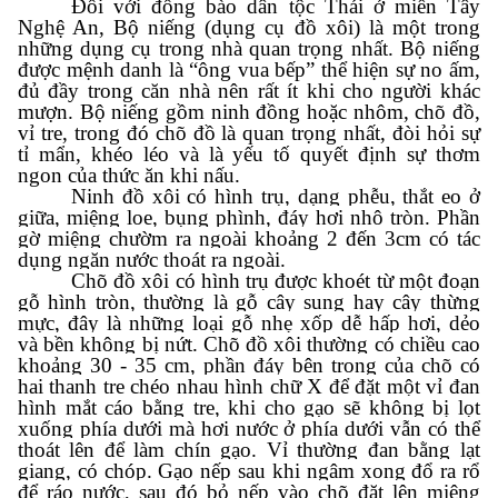
Đối với đồng bào dân tộc Thái ở miền Tây
Nghệ An, Bộ niếng (dụng cụ đồ xôi) là một trong
những dụng cụ trong nhà quan trọng nhất. Bộ niếng
được mệnh danh là “ông vua bếp” thể hiện sự no ấm,
đủ đầy trong căn nhà nên rất ít khi cho người khác
mượn. Bộ niếng gồm ninh đồng hoặc nhôm, chõ đồ,
vỉ tre, trong đó chõ đồ là quan trọng nhất, đòi hỏi sự
tỉ mẩn, khéo léo và là yếu tố quyết định sự thơm
ngon của thức ăn khi nấu.
Ninh đồ xôi có hình trụ, dạng phễu, thắt eo ở
giữa, miệng loe, bụng phình, đáy hơi nhô tròn. Phần
gờ miệng chườm ra ngoài khoảng 2 đến 3cm có tác
dụng ngăn nước thoát ra ngoài.
Chõ đồ xôi có hình trụ được khoét từ một đoạn
gỗ hình tròn, thường là gỗ cây sung hay cây thừng
mực, đây là những loại gỗ nhẹ xốp dễ hấp hơi, dẻo
và bền không bị nứt. Chõ đồ xôi thường có chiều cao
khoảng 30 - 35 cm, phần đáy bên trong của chõ có
hai thanh tre chéo nhau hình chữ X để đặt một vỉ đan
hình mắt cáo bằng tre, khi cho gạo sẽ không bị lọt
xuống phía dưới mà hơi nước ở phía dưới vẫn có thể
thoát lên để làm chín gạo.
Vỉ thường đan bằng lạt
giang, có chóp. Gạo nếp sau khi ngâm xong đổ ra rổ
để ráo nước, sau đó bỏ nếp vào chõ đặt lên miệng