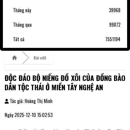
Tháng này
39968
Tháng qua
99872
Tất cả
7551194
Bài viết
Home
ĐỘC ĐÁO BỘ NIẾNG ĐỒ XÔI CỦA ĐỒNG BÀO
DÂN TỘC THÁI Ở MIỀN TÂY NGHỆ AN
Tác giả: Hoàng Thị Minh
Ngày 2025-12-10 15:02:53