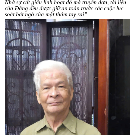
Nhờ sự cất giấu linh hoạt đó mà truyền đơn, tài liệu
của Đảng
đều được giữ an toàn trước các cuộc lục
soát bất ngờ của mật thám tay sai
”
.