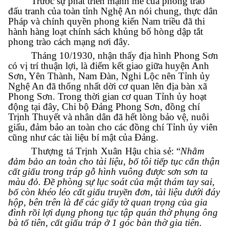
Trước sự phát triển mạnh mẽ của phong trào
đấu tranh của toàn tỉnh Nghệ An nói chung, thực dân
Pháp và chính quyền phong kiến Nam triều đã thi
hành hàng loạt chính sách khủng bố hòng dập tắt
phong trào cách mạng nơi đây.
Tháng 10/1930, nhận thấy địa hình Phong Sơn
có vị trí thuận lợi, là điểm kết giao giữa huyện Anh
Sơn, Yên Thành, Nam Đàn, Nghi Lộc nên Tỉnh ủy
Nghệ An đã thống nhất dời cơ quan lên địa bàn xã
Phong Sơn. Trong thời gian cơ quan Tỉnh ủy hoạt
động tại đây, Chi bộ Đảng Phong Sơn, đồng chí
Trịnh Thuyết và nhân dân đã hết lòng bảo vệ, nuôi
giấu, đảm bảo an toàn cho các đồng chí Tỉnh ủy viên
cũng
như các tài liệu bí mật của Đảng.
Thượng tá Trịnh Xuân Hậu
chia sẻ: “
Nhằm
đảm bảo an toàn cho tài liệu, bố tôi tiếp tục
cẩn thận
cất giấu trong tráp gỗ hình vuông được sơn sơn ta
màu đỏ. Đề phòng sự lục soát của mật thám tay sai,
bố còn
khéo léo cất giấu truyền đơn
, tài liệu
dưới đáy
hộp
, bên trên là để các giấy tờ quan trọng của gia
đình rồi lợi dụng phong tục tập quán thờ phụng ông
bà tổ tiên, cất giấu tráp ở 1 góc bàn thờ gia tiên.