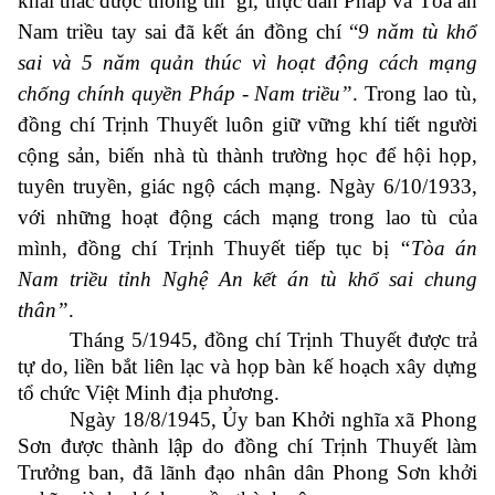
khai thác được thông tin gì, thực dân Pháp và Tòa án
Nam triều tay sai đã kết án đồng chí “
9 năm tù khổ
sai và 5 năm quản thúc vì hoạt động cách mạng
chống chính quyền Pháp - Nam triều”
. Trong lao tù,
đồng chí Trịnh Thuyết luôn giữ vững khí tiết người
cộng sản, biến nhà tù thành trường học để hội họp,
tuyên truyền, giác ngộ cách mạng. Ngày 6/10/1933,
với những hoạt động cách mạng trong lao tù của
mình, đồng chí Trịnh Thuyết tiếp tục bị
“Tòa án
Nam triều tỉnh Nghệ An kết án tù khổ sai chung
thân”
.
Tháng 5/1945, đồng chí Trịnh Thuyết được trả
tự do, liền bắt liên lạc và họp bàn kế hoạch xây dựng
tổ chức Việt Minh địa phương.
Ngày 18/8/1945, Ủy ban Khởi nghĩa xã Phong
Sơn được thành lập do đồng chí Trịnh Thuyết làm
Trưởng ban, đã lãnh đạo nhân dân Phong Sơn khởi