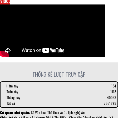
Video
THỐNG KÊ LƯỢT TRUY CẬP
Hôm nay
184
Tuần này
1118
Tháng này
40053
Tất cả
7551279
Cơ quan chủ quản:
Sở Văn hoá, Thể thao và Du lịch Nghệ An
Chịu trách nhiệm nội dung:
Bà Lê Thu Hiền - Giám đốc Bảo tàng Nghệ An - Xô