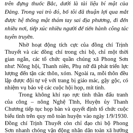
trên đựng thuốc Bắc, dưới là tài liệu bí mật của
Đảng. Trong vai trò đó, bố tôi đã thuận lợi qua mắt
được hệ thống mật thám tay sai địa phương, đi đến
nhiều nơi, tiếp xúc nhiều người để tiến hành công tác
tuyên truyền.
Nhờ hoạt động tích cực của đồng chí Trịnh
Thuyết và các đồng chí trong chi bộ, chỉ một thời
gian ngắn, các tổ chức quần chúng xã Phong Sơn
như: Nông hội, Thanh niên, Phụ nữ đã phát triển lực
lượng đến tận các thôn, xóm. Ngoài ra, mỗi thôn đều
lập được đội tự vệ với trang bị giáo mác, gậy gộc, có
nhiệm vụ bảo vệ các cuộc hội họp, mít tinh.
Trong không khí rạo rực tinh thần đấu tranh
của công – nông Nghệ Tĩnh, Huyện ủy Thanh
Chương tiếp tục họp bàn và quyết định tổ chức cuộc
biểu tình trên quy mô toàn huyện vào ngày 1/9/1930.
Đồng chí Trịnh Thuyết còn chỉ đạo chi bộ Phong
Sơn nhanh chóng vận động nhân dân toàn xã hưởng