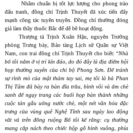
Nhằm chuẩn bị tốt lực lượng cho phong trào
đấu tranh, đồng chí Trịnh Thuyết đã xúc tiến đẩy
mạnh công tác tuyên truyền. Đồng chí thường đóng
giả làm thầy thuốc Bắc để dễ bề hoạt động.
Thượng tá Trịnh Xuân Hậu, nguyên Trưởng
phòng Trưng bày, Bảo tàng Lịch sử Quân sự Việt
Nam, con trai đồng chí Trịnh Thuyết cho
biết:
“
Nhà
bố tôi nằm ở vị trí kín đáo, do đó đây là địa điểm hội
họp thường xuyên của chi bộ Phong Sơn. Để tránh
sự rình mò của mật thám tay sai, mẹ tôi là bà Phan
Thị Tâm đã bày ra bàn đĩa trầu, bình vôi và ấm chè
xanh để ngụy trang các buổi họp bàn thành những
cuộc tán gẫu uống nước chè, một nét văn hóa đặc
trưng của vùng quê Nghệ Tĩnh sau ngày lao động
vất vả trên đồng ruộng
Bố tôi kể rằng: cụ thường
mang cắp nách theo chiếc hộp gỗ hình vuông, phía